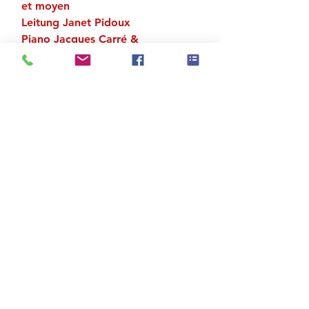
et moyen
Leitung Janet Pidoux
Piano Jacques Carré &
Schlagzeug Patrick Petitbon
Zu den Suchergebnissen
Produktstore
Kontakt
FAQ
Versand & Rückgabe
AGB
Impressum
Datenschutz