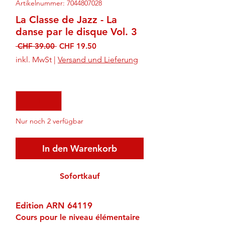
Artikelnummer: 7044807028
La Classe de Jazz - La
danse par le disque Vol. 3
Standardpreis
Sale-
 CHF 39.00 
CHF 19.50
Preis
inkl. MwSt
|
Versand und Lieferung
Anzahl
*
Nur noch 2 verfügbar
In den Warenkorb
Sofortkauf
Edition ARN 64119
Cours pour le niveau élémentaire