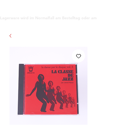
support@gioanna.store
Lagerware wird im Normalfall am Bestelltag oder am darauf folgenden Tag ve