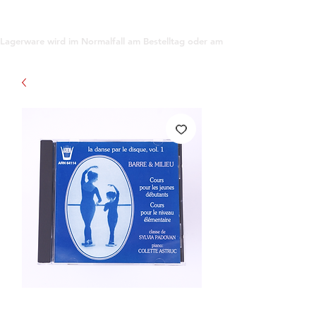
support@gioanna.store
Lagerware wird im Normalfall am Bestelltag oder am darauf folgenden Tag ve