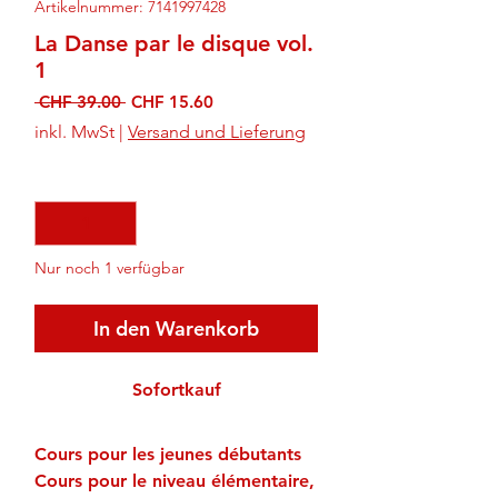
Artikelnummer: 7141997428
La Danse par le disque vol.
1
Standardpreis
Sale-
 CHF 39.00 
CHF 15.60
Preis
inkl. MwSt
|
Versand und Lieferung
Anzahl
*
Nur noch 1 verfügbar
In den Warenkorb
Sofortkauf
Cours pour les jeunes débutants
Cours pour le niveau élémentaire,