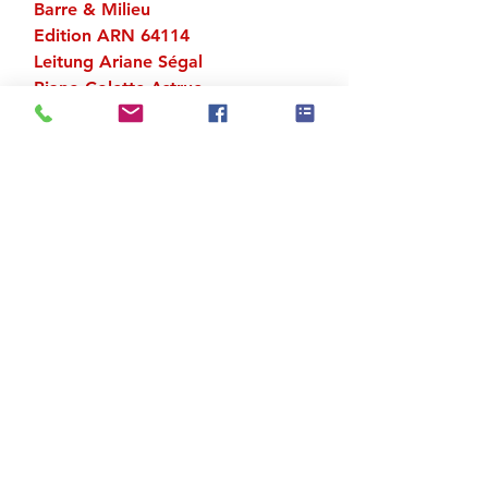
Barre & Milieu
Edition ARN 64114
Leitung Ariane Ségal
Piano Colette Astruc
Zu den Suchergebnissen
Produktstore
Kontakt
FAQ
Versand & Rückgabe
AGB
Impressum