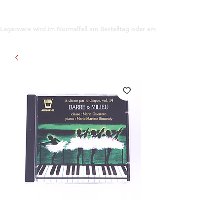
support@gioanna.store
Lagerware wird im Normalfall am Bestelltag oder am darauf folgenden Tag ve