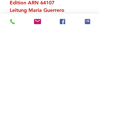
Edition ARN 64107
Leitung Maria Guerrero
Piano Marie-Martine Simand
Zu den Suchergebnissen
Produktstore
Kontakt
FAQ
Versand & Rückgabe
AGB
Impressum
Datenschutz