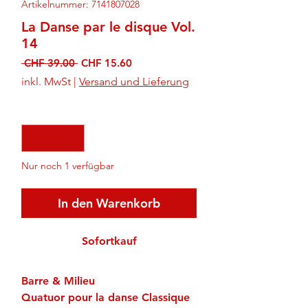
Artikelnummer: 7141807028
La Danse par le disque Vol.
14
Standardpreis
Sale-
 CHF 39.00 
CHF 15.60
Preis
inkl. MwSt
|
Versand und Lieferung
Anzahl
*
Nur noch 1 verfügbar
In den Warenkorb
Sofortkauf
Barre & Milieu
Quatuor pour la danse Classique