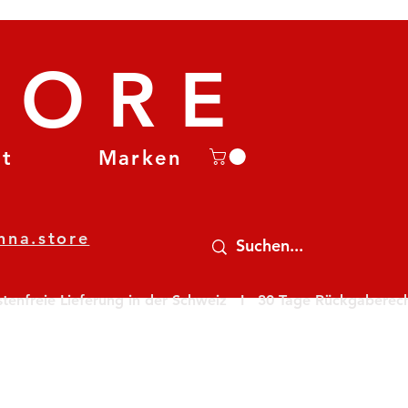
TORE
et
Marken
nna.store
nfreie Lieferung in der Schweiz   I   30 Tage Rückgaberecht