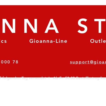
ANNA S
ics
Gioanna-Line
Outl
8 78 000 78
support@gioa
olgenden Tag versendet  I   Ab Fr. 50.00 Bestellbetrag koste