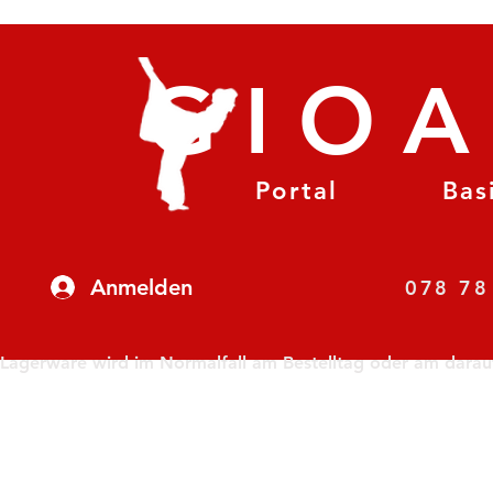
GIO
Portal
Bas
Anmelden
07
Lagerware wird im Normalfall am Bestelltag oder am darauf f