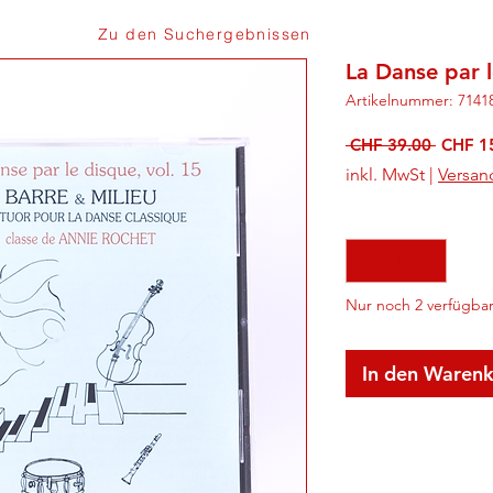
Zu den Suchergebnissen
La Danse par l
Artikelnummer: 7141
Standa
 CHF 39.00 
CHF 1
inkl. MwSt
|
Versan
Anzahl
*
Nur noch 2 verfügba
In den Waren