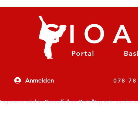
GIO
Portal
Bas
Anmelden
07
Lagerware wird im Normalfall am Bestelltag oder am darauf f