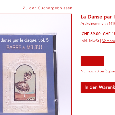
Zu den Suchergebnissen
La Danse par l
Artikelnummer: 7141
Standa
 CHF 39.00 
CHF 1
inkl. MwSt
|
Versan
Anzahl
*
Nur noch 3 verfügba
In den Waren