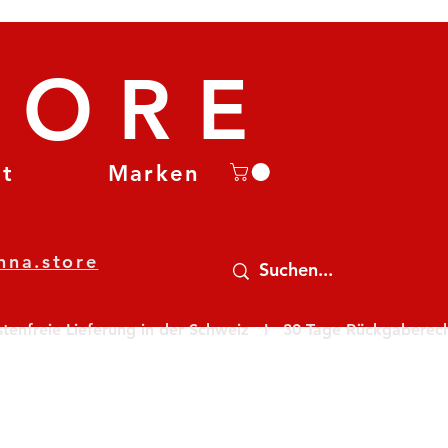
TORE
et
Marken
nna.store
nfreie Lieferung in der Schweiz   I   30 Tage Rückgaberecht