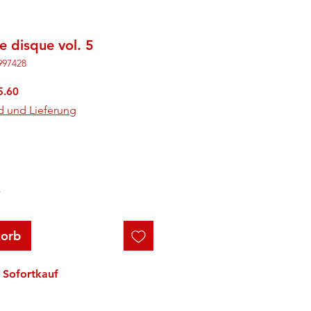
e disque vol. 5
997428
rdpreis
Sale-
5.60
Preis
d und Lieferung
r
korb
Sofortkauf