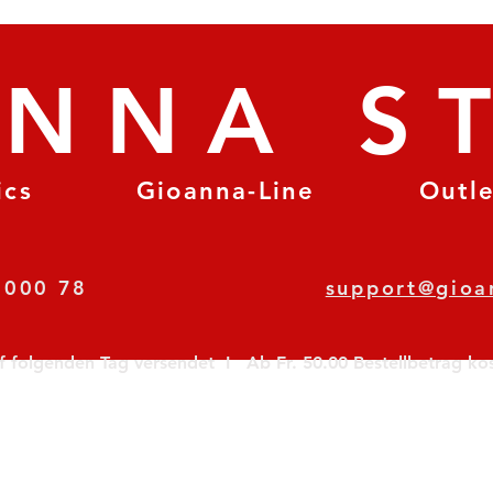
ANNA S
ics
Gioanna-Line
Outl
8 78 000 78
support@gioa
olgenden Tag versendet  I   Ab Fr. 50.00 Bestellbetrag koste