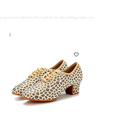
support@gioanna.store
Lagerware wird im Normalfall am Bestelltag oder am darauf folgenden Tag ve