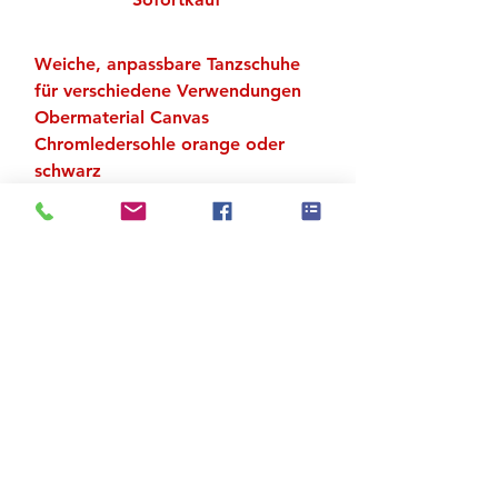
Weiche, anpassbare Tanzschuhe
für verschiedene Verwendungen
Obermaterial Canvas
Chromledersohle orange oder
schwarz
Fleckenmuster in zwei Farben
Absatz 5 cm
Zu den Suchergebnissen
Produktstore
Kontakt
FAQ