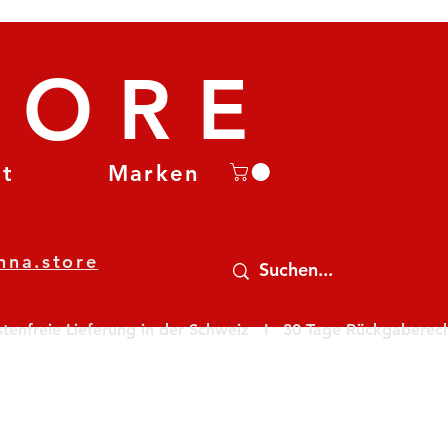
TORE
et
Marken
nna.store
nfreie Lieferung in der Schweiz   I   30 Tage Rückgaberecht