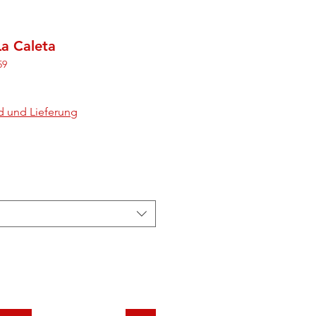
La Caleta
59
d und Lieferung