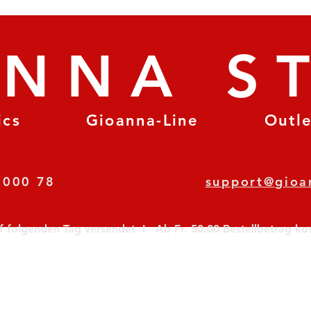
ANNA S
ics
Gioanna-Line
Outl
8 78 000 78
support@gioa
olgenden Tag versendet  I   Ab Fr. 50.00 Bestellbetrag koste