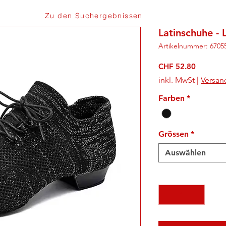
Zu den Suchergebnissen
Latinschuhe - 
Artikelnummer: 6705
Preis
CHF 52.80
inkl. MwSt
|
Versan
Farben
*
Grössen
*
Auswählen
Anzahl
*