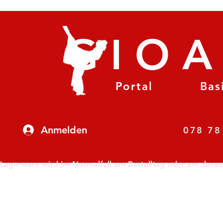
GIO
Portal
Bas
Anmelden
07
Lagerware wird im Normalfall am Bestelltag oder am darauf f