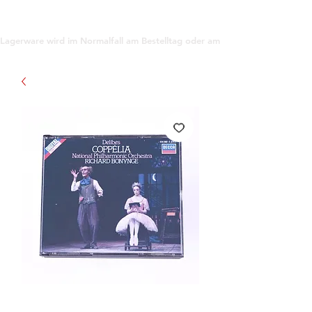
support@gioanna.store
Lagerware wird im Normalfall am Bestelltag oder am darauf folgenden Tag ve