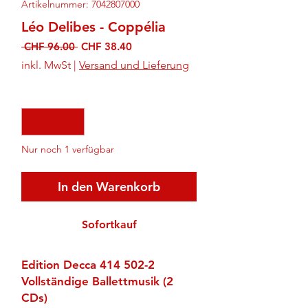
Artikelnummer: 7042807000
Léo Delibes - Coppélia
Standardpreis
Sale-
 CHF 96.00 
CHF 38.40
Preis
inkl. MwSt
|
Versand und Lieferung
Anzahl
*
Nur noch 1 verfügbar
In den Warenkorb
Sofortkauf
Edition Decca 414 502-2
Vollständige Ballettmusik (2
CDs)