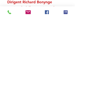
Dirigent Richard Bonynge
National Philharmonic Orchestra
Zu den Suchergebnissen
Produktstore
Kontakt
FAQ
Versand & Rückgabe
AGB
Impressum
Datenschutz