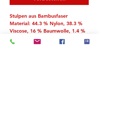
Stulpen aus Bambusfaser
Material: 44.3 % Nylon, 38.3 %
Viscose, 16 % Baumwolle, 1.4 %
Spandex
Einheitsgrösse für Erwachsene
Zu den Suchergebnissen
Produktstore
Kontakt
FAQ
Versand & Rückgabe