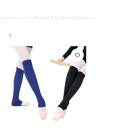
support@gioanna.store
Lagerware wird im Normalfall am Bestelltag oder am darauf folgenden Tag ve