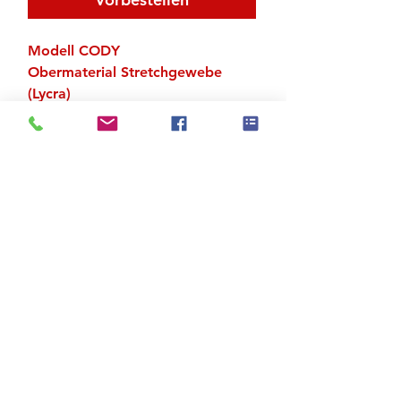
Modell CODY
Obermaterial Stretchgewebe
(Lycra)
Chromledersohle
Kunstoffabsatz ca. 3.5 cm
Zu den Suchergebnissen
Produktstore
Kontakt
FAQ
Versand & Rückgabe