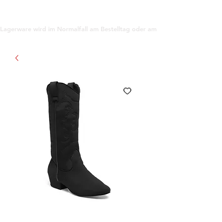
support@gioanna.store
Lagerware wird im Normalfall am Bestelltag oder am darauf folgenden Tag ve