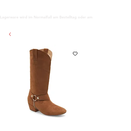
support@gioanna.store
Lagerware wird im Normalfall am Bestelltag oder am darauf folgenden Tag ve