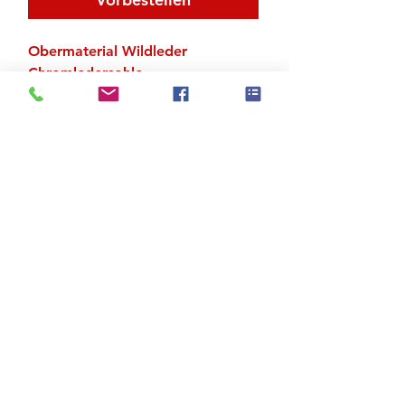
Obermaterial Wildleder
Chromledersohle
Absatz ca. 4 cm
Zu den Suchergebnissen
Produktstore
Kontakt
FAQ
Versand & Rückgabe
AGB
Impressum