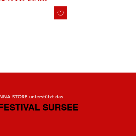
NA STORE unterstützt das
FESTIVAL SURSEE
FESTIVAL SURSEE