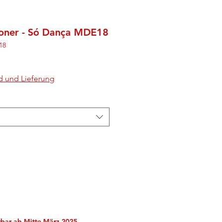
honer - Só Dança MDE18
18
d und Lieferung
erbar ab Mitte März 2025