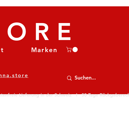
TORE
et
Marken
nna.store
nfreie Lieferung in der Schweiz   I   30 Tage Rückgaberecht