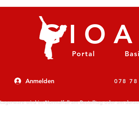
GIO
Portal
Bas
Anmelden
07
Lagerware wird im Normalfall am Bestelltag oder am darauf f