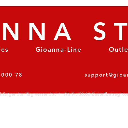
ANNA S
ics
Gioanna-Line
Outl
8 78 000 78
support@gioa
olgenden Tag versendet  I   Ab Fr. 50.00 Bestellbetrag koste