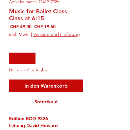
Artikelnummer: 7141917926
Music for Ballet Class -
Class at 6:15
Standardpreis
Sale-
 CHF 49.00 
CHF 19.60
Preis
inkl. MwSt
|
Versand und Lieferung
Anzahl
*
Nur noch 8 verfügbar
In den Warenkorb
Sofortkauf
Edition BOD 9326
Leitung David Howard