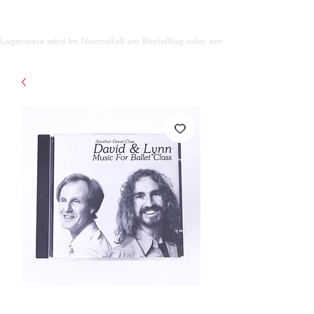
support@gioanna.store
Lagerware wird im Normalfall am Bestelltag oder am darauf folgenden Tag ve