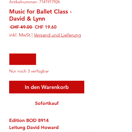
Artikelnummer: 7141917926
Music for Ballet Class -
David & Lynn
Standardpreis
Sale-
 CHF 49.00 
CHF 19.60
Preis
inkl. MwSt
|
Versand und Lieferung
Anzahl
*
Nur noch 3 verfügbar
In den Warenkorb
Sofortkauf
Edition BOD 8914
Leitung David Howard