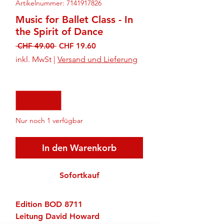
Artikelnummer: 7141917826
Music for Ballet Class - In
the Spirit of Dance
Standardpreis
Sale-
 CHF 49.00 
CHF 19.60
Preis
inkl. MwSt
|
Versand und Lieferung
Anzahl
*
Nur noch 1 verfügbar
In den Warenkorb
Sofortkauf
Edition BOD 8711
Leitung David Howard