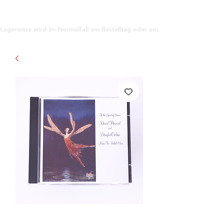
support@gioanna.store
Lagerware wird im Normalfall am Bestelltag oder am darauf folgenden Tag ve