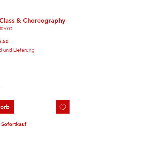
 Class & Choreography
807000
rdpreis
Sale-
9.50
Preis
d und Lieferung
r
korb
Sofortkauf