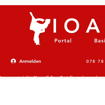
GIO
Portal
Bas
Anmelden
07
Lagerware wird im Normalfall am Bestelltag oder am darauf f