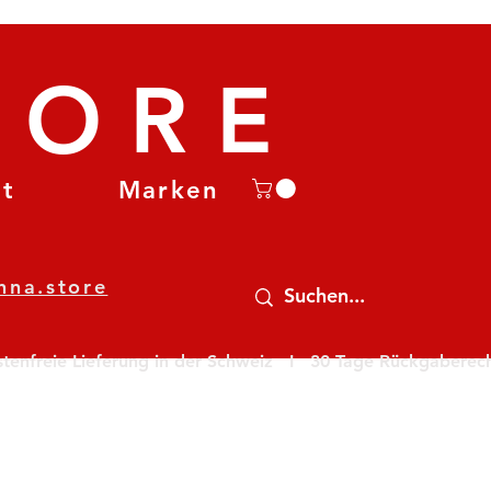
TORE
et
Marken
nna.store
nfreie Lieferung in der Schweiz   I   30 Tage Rückgaberecht