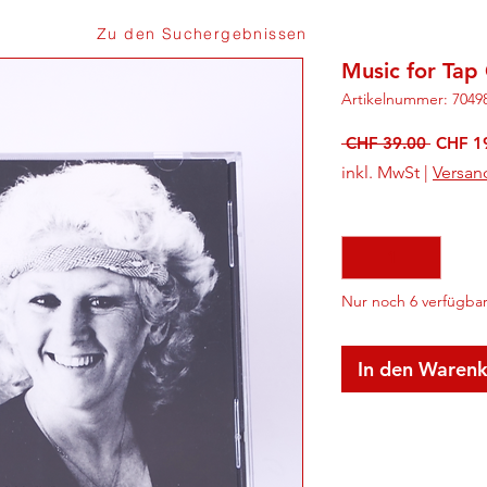
Zu den Suchergebnissen
Music for Tap
Artikelnummer: 7049
Standa
 CHF 39.00 
CHF 1
inkl. MwSt
|
Versan
Anzahl
*
Nur noch 6 verfügba
In den Waren