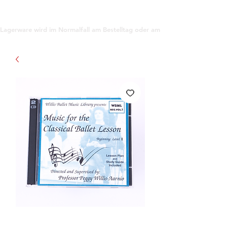
support@gioanna.store
Lagerware wird im Normalfall am Bestelltag oder am darauf folgenden Tag ve