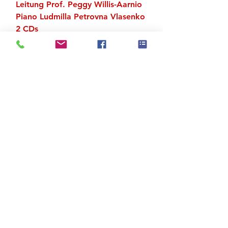
Leitung Prof. Peggy Willis-Aarnio
Piano Ludmilla Petrovna Vlasenko
2 CDs
Zu den Suchergebnissen
Produktstore
Kontakt
FAQ
Versand & Rückgabe
AGB
Impressum
Datenschutz