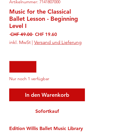
Artikelnummer: 7141807000
Music for the Classical
Ballet Lesson - Beginning
Level I
Standardpreis
Sale-
 CHF 49.00 
CHF 19.60
Preis
inkl. MwSt
|
Versand und Lieferung
Anzahl
*
Nur noch 1 verfügbar
In den Warenkorb
Sofortkauf
Edition Willis Ballet Music Library