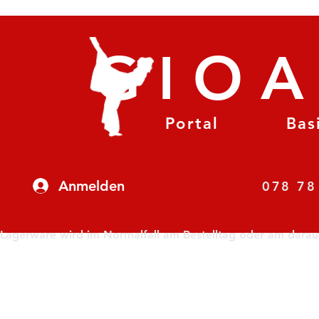
GIO
Portal
Bas
Anmelden
07
Lagerware wird im Normalfall am Bestelltag oder am darauf f