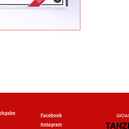
ückgabe
Facebook
GIOAN
TANZ
TANZ
Instagram