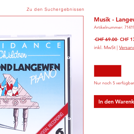
Zu den Suchergebnissen
Musik - Lange
Artikelnummer: 7141
Standa
 CHF 69.00 
CHF 1
inkl. MwSt
|
Versan
Anzahl
*
Nur noch 5 verfügba
In den Waren