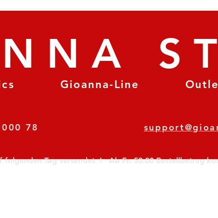
ANNA S
ics
Gioanna-Line
Outl
8 78 000 78
support@gioa
olgenden Tag versendet  I   Ab Fr. 50.00 Bestellbetrag koste