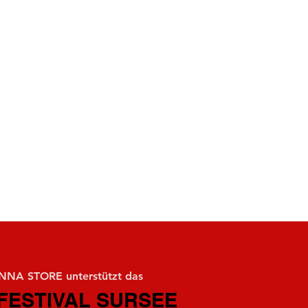
NA STORE unterstützt das
FESTIVAL SURSEE
FESTIVAL SURSEE