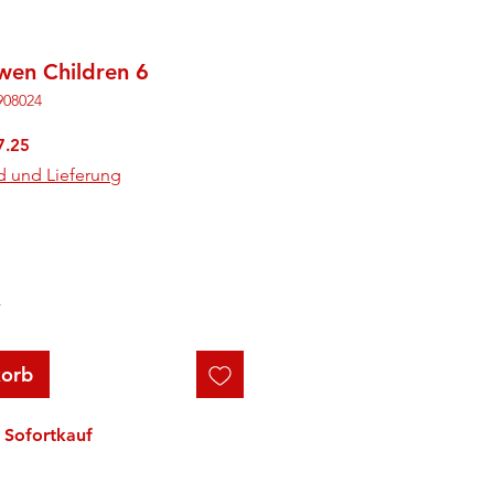
wen Children 6
908024
rdpreis
Sale-
7.25
Preis
d und Lieferung
r
korb
Sofortkauf