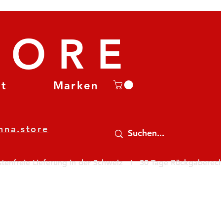
TORE
et
Marken
nna.store
nfreie Lieferung in der Schweiz   I   30 Tage Rückgaberecht