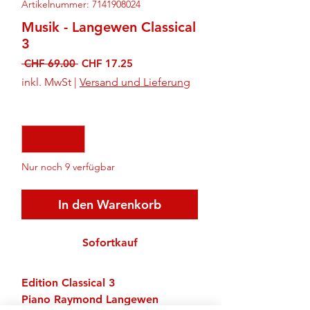
Artikelnummer: 7141908024
Musik - Langewen Classical
3
Standardpreis
Sale-
 CHF 69.00 
CHF 17.25
Preis
inkl. MwSt
|
Versand und Lieferung
Anzahl
*
Nur noch 9 verfügbar
In den Warenkorb
Sofortkauf
Edition Classical 3
Piano Raymond Langewen