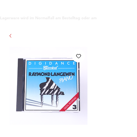
support@gioanna.store
Lagerware wird im Normalfall am Bestelltag oder am darauf folgenden Tag ve