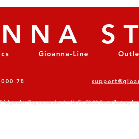
ANNA S
ics
Gioanna-Line
Outl
8 78 000 78
support@gioa
olgenden Tag versendet  I   Ab Fr. 50.00 Bestellbetrag koste