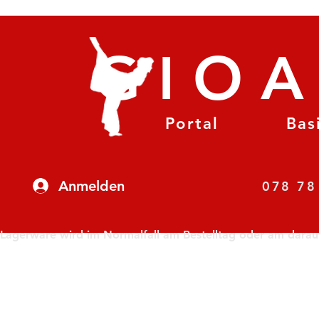
GIO
Portal
Bas
Anmelden
07
Lagerware wird im Normalfall am Bestelltag oder am darauf f