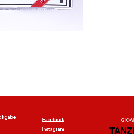
ückgabe
Facebook
GIOAN
TANZ
TANZ
Instagram