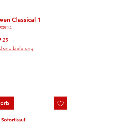
wen Classical 1
908024
rdpreis
Sale-
7.25
Preis
d und Lieferung
r
korb
Sofortkauf