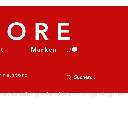
TORE
et
Marken
nna.store
nfreie Lieferung in der Schweiz   I   30 Tage Rückgaberecht