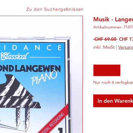
Zu den Suchergebnissen
Musik - Lange
Artikelnummer: 7141
Standa
 CHF 69.00 
CHF 1
inkl. MwSt
|
Versan
Anzahl
*
Nur noch 6 verfügba
In den Waren