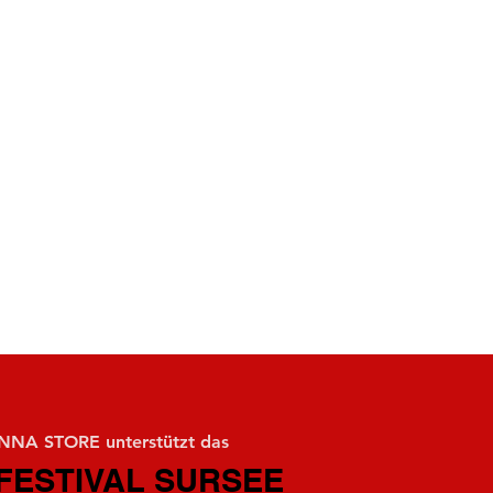
NA STORE unterstützt das
FESTIVAL SURSEE
FESTIVAL SURSEE