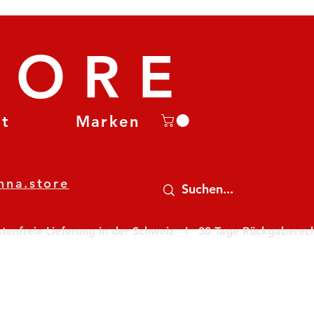
TORE
et
Marken
nna.store
nfreie Lieferung in der Schweiz   I   30 Tage Rückgaberecht