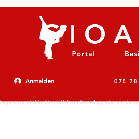
GIO
Portal
Bas
Anmelden
07
Lagerware wird im Normalfall am Bestelltag oder am darauf f