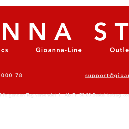
ANNA S
ics
Gioanna-Line
Outl
8 78 000 78
support@gioa
olgenden Tag versendet  I   Ab Fr. 50.00 Bestellbetrag koste