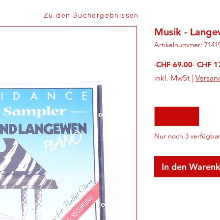
Zu den Suchergebnissen
Musik - Lange
Artikelnummer: 7141
Standa
 CHF 69.00 
CHF 1
inkl. MwSt
|
Versan
Anzahl
*
Nur noch 3 verfügba
In den Waren