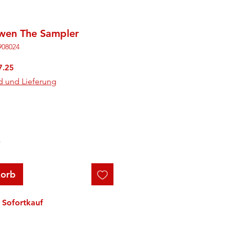
wen The Sampler
908024
rdpreis
Sale-
7.25
Preis
d und Lieferung
r
korb
Sofortkauf