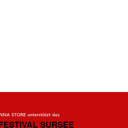
NA STORE unterstützt das
FESTIVAL SURSEE
FESTIVAL SURSEE