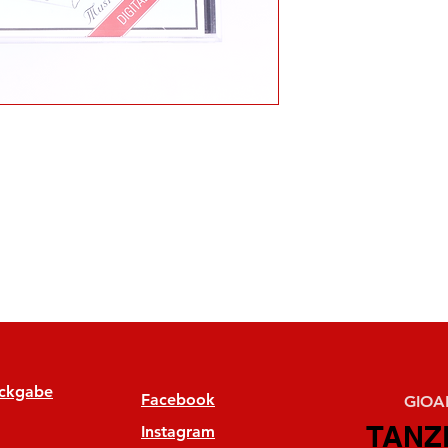
ückgabe
Facebook
GIOAN
TANZ
TANZ
Instagram