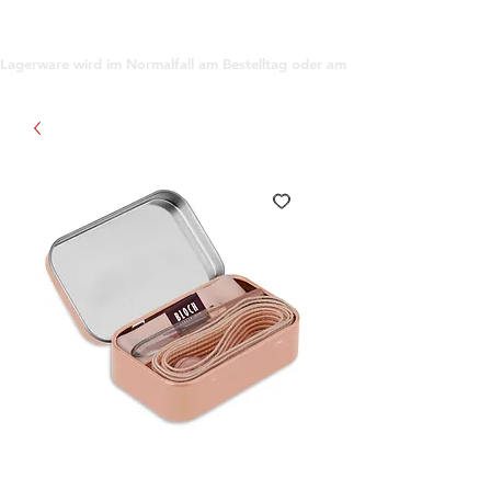
support@gioanna.store
Lagerware wird im Normalfall am Bestelltag oder am darauf folgenden Tag ve