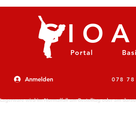
GIO
Portal
Bas
Anmelden
07
Lagerware wird im Normalfall am Bestelltag oder am darauf f