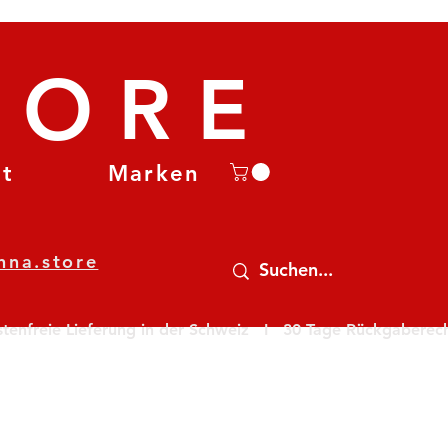
TORE
et
Marken
nna.store
nfreie Lieferung in der Schweiz   I   30 Tage Rückgaberecht