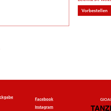
Vorbestellen
h
ückgabe
Facebook
GIOAN
TANZ
TANZ
Instagram