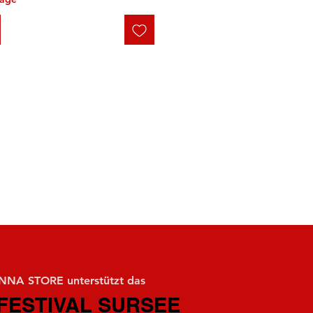
NA STORE unterstützt das
FESTIVAL SURSEE
FESTIVAL SURSEE