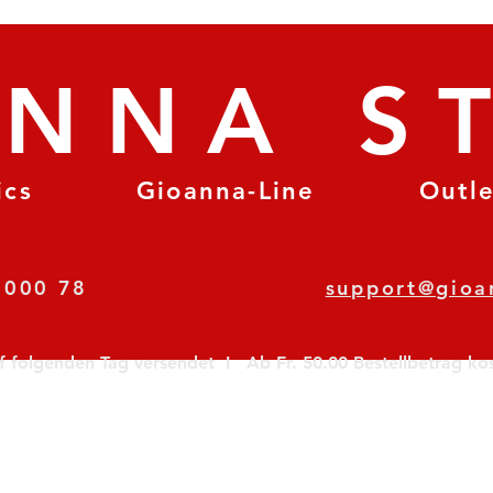
ANNA S
ics
Gioanna-Line
Outl
8 78 000 78
support@gioa
olgenden Tag versendet  I   Ab Fr. 50.00 Bestellbetrag koste