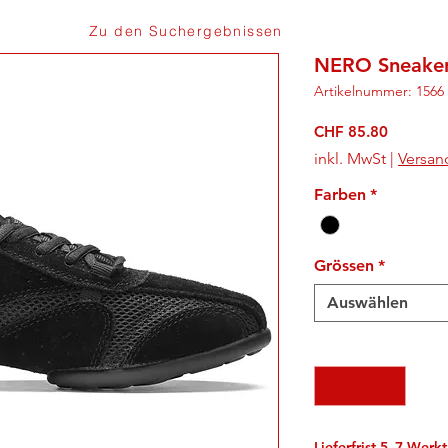
Zu den Suchergebnissen
NERO Sneaker
Artikelnummer: 1566
Preis
CHF 85.80
inkl. MwSt
|
Versan
Farben
*
Grössen
*
Auswählen
Anzahl
*
Lieferfrist 5–7 Werk