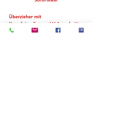
Überzieher mit
Knopfeinreiher und V-Ausschnitt
Material: Baumwolle
Zu den Suchergebnissen
Produktstore
Kontakt
FAQ
Versand & Rückgabe
AGB
Impressum