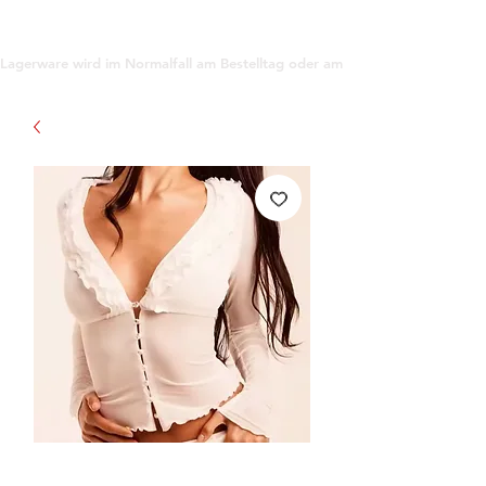
support@gioanna.store
Lagerware wird im Normalfall am Bestelltag oder am darauf folgenden Tag ve