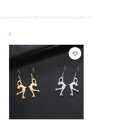
support@gioanna.store
Lagerware wird im Normalfall am Bestelltag oder am darauf folgenden Tag ve