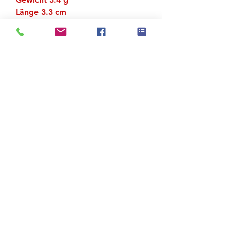
Länge 3.3 cm
Breite 1.4 cm
Zu den Suchergebnissen
Produktstore
Kontakt
FAQ
Versand & Rückgabe
AGB
Impressum
Datenschutz