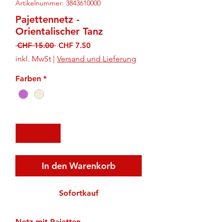
Artikelnummer: 3843610000
Pajettennetz -
Orientalischer Tanz
Standardpreis
Sale-
 CHF 15.00 
CHF 7.50
Preis
inkl. MwSt
|
Versand und Lieferung
Farben
*
Anzahl
*
In den Warenkorb
Sofortkauf
Netz mit Pajetten