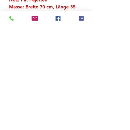
Masse: Breite 70 cm, Länge 35
cm
Zu den Suchergebnissen
Produktstore
Kontakt
FAQ
Versand & Rückgabe
AGB
Impressum
Datenschutz