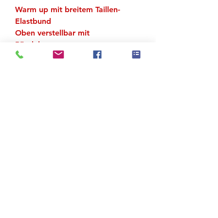
Warm up mit breitem Taillen-
Elastbund
Oben verstellbar mit
Bändelstopper
Material: 100 % Polyester
Zu den Suchergebnissen
Produktstore
Kontakt
FAQ
Versand & Rückgabe
AGB