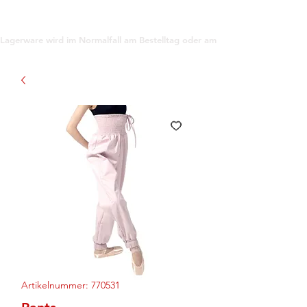
support@gioanna.store
Lagerware wird im Normalfall am Bestelltag oder am darauf folgenden Tag ve
Artikelnummer: 770531