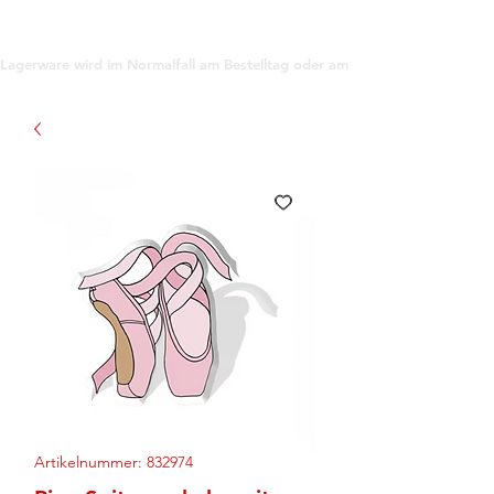
support@gioanna.store
Lagerware wird im Normalfall am Bestelltag oder am darauf folgenden Tag ve
Artikelnummer: 832974