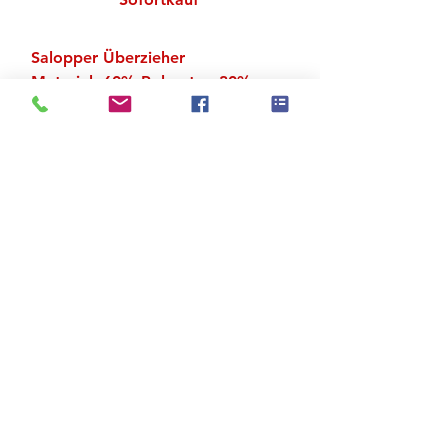
Salopper Überzieher
Material: 60% Polyester, 30%
Acryl, 10% Mohair
Zu den Suchergebnissen
Produktstore
Kontakt
FAQ
Versand & Rückgabe
AGB
Impressum