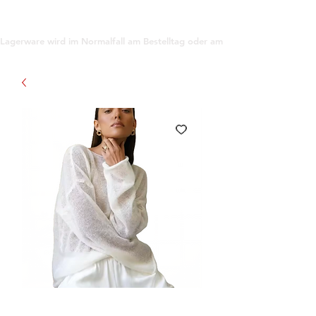
support@gioanna.store
Lagerware wird im Normalfall am Bestelltag oder am darauf folgenden Tag ve