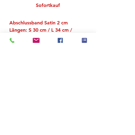
Sofortkauf
Abschlussband Satin 2 cm
Längen: S 30 cm / L 34 cm /
XL 39 cm
Material: Baumwolle
Zu den Suchergebnissen
Produktstore
Kontakt
FAQ
Versand & Rückgabe