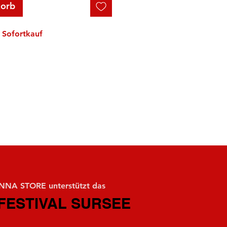
korb
Sofortkauf
NA STORE unterstützt das
FESTIVAL SURSEE
FESTIVAL SURSEE