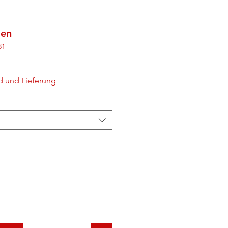
ien
31
d und Lieferung