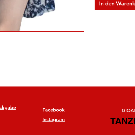
In den Waren
ückgabe
Facebook
GIOAN
TANZ
TANZ
Instagram