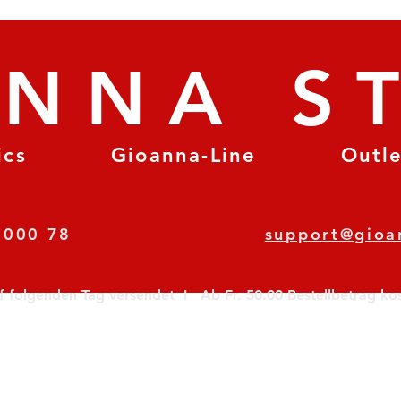
ANNA S
ics
Gioanna-Line
Outl
8 78 000 78
support@gioa
olgenden Tag versendet  I   Ab Fr. 50.00 Bestellbetrag koste