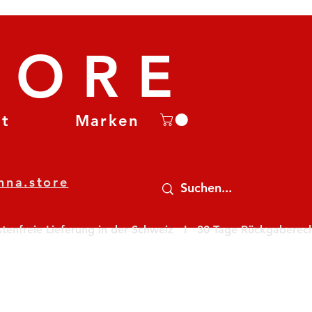
TORE
et
Marken
nna.store
nfreie Lieferung in der Schweiz   I   30 Tage Rückgaberecht