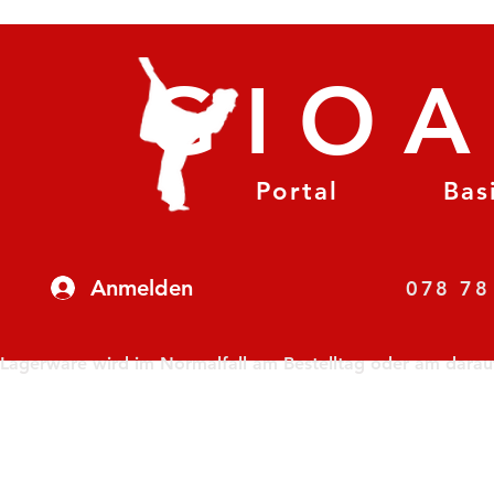
GIO
Portal
Bas
Anmelden
07
Lagerware wird im Normalfall am Bestelltag oder am darauf f