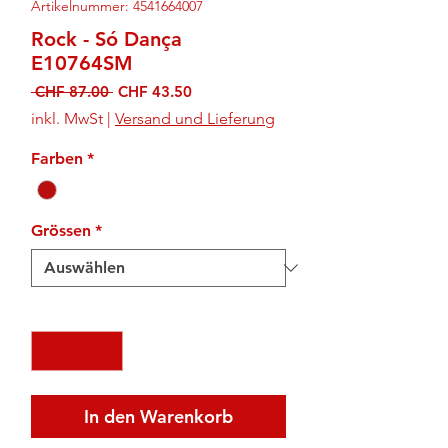
Artikelnummer: 4541664007
Rock - Só Dança
E10764SM
Standardpreis
Sale-
 CHF 87.00 
CHF 43.50
Preis
inkl. MwSt
|
Versand und Lieferung
Farben
*
Grössen
*
Anzahl
*
In den Warenkorb