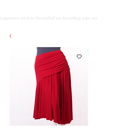
support@gioanna.store
Lagerware wird im Normalfall am Bestelltag oder am darauf folgenden Tag ve