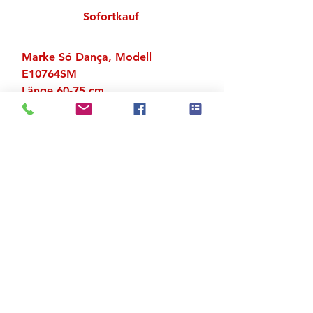
Sofortkauf
Marke Só Dança, Modell
E10764SM
Länge 60-75 cm
Material: 92 % Polyester, 8 %
Elastan
Zu den Suchergebnissen
Produktstore
Kontakt
FAQ