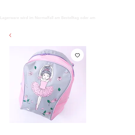
support@gioanna.store
Lagerware wird im Normalfall am Bestelltag oder am darauf folgenden Tag ve