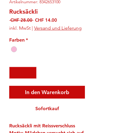
Artikelnummer: 8342653100
Rucksäckli
Standardpreis
Sale-
 CHF 28.00 
CHF 14.00
Preis
inkl. MwSt
|
Versand und Lieferung
Farben
*
Anzahl
*
In den Warenkorb
Sofortkauf
Rucksäckli mit Reissverschluss
Motiv: Mädchen versucht sich auf