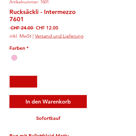
Artikelnummer: 7601
Rucksäckli - Intermezzo
7601
Standardpreis
Sale-
 CHF 24.00 
CHF 12.00
Preis
inkl. MwSt
|
Versand und Lieferung
Farben
*
Anzahl
*
In den Warenkorb
Sofortkauf
Bag mit Ballettkleid-Motiv