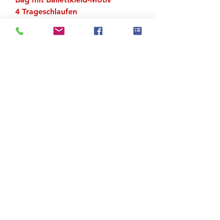
4 Trageschlaufen
Material 100 % Polyester
Zu den Suchergebnissen
Produktstore
Kontakt
FAQ
Versand & Rückgabe
AGB
Impressum
Datenschutz