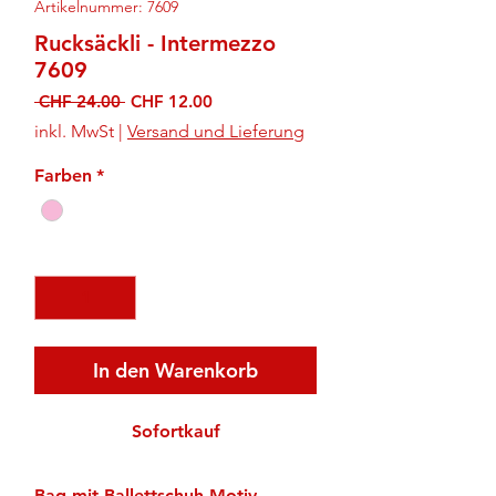
Artikelnummer: 7609
Rucksäckli - Intermezzo
7609
Standardpreis
Sale-
 CHF 24.00 
CHF 12.00
Preis
inkl. MwSt
|
Versand und Lieferung
Farben
*
Anzahl
*
In den Warenkorb
Sofortkauf
Bag mit Ballettschuh-Motiv