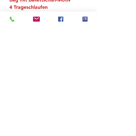
4 Trageschlaufen
Material 100 % Polyester
Zu den Suchergebnissen
Produktstore
Kontakt
FAQ
Versand & Rückgabe
AGB
Impressum
Datenschutz