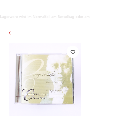
support@gioanna.store
Lagerware wird im Normalfall am Bestelltag oder am darauf folgenden Tag ve