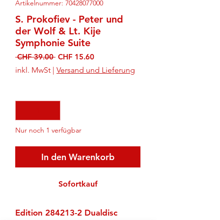
Artikelnummer: 70428077000
S. Prokofiev - Peter und
der Wolf & Lt. Kije
Symphonie Suite
Standardpreis
Sale-
 CHF 39.00 
CHF 15.60
Preis
inkl. MwSt
|
Versand und Lieferung
Anzahl
*
Nur noch 1 verfügbar
In den Warenkorb
Sofortkauf
Edition 284213-2 Dualdisc