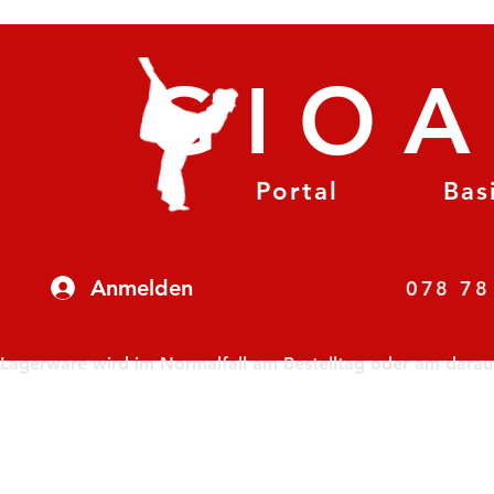
GIO
Portal
Bas
Anmelden
07
Lagerware wird im Normalfall am Bestelltag oder am darauf f