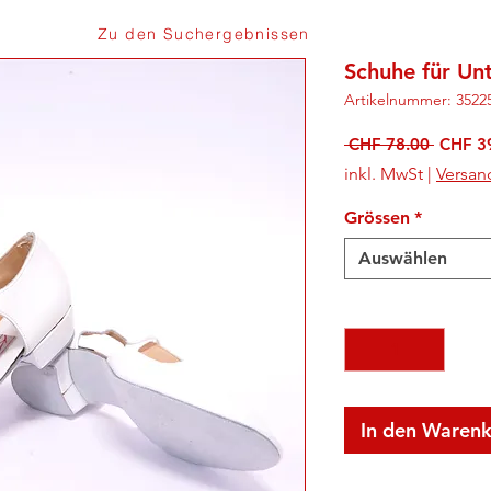
Zu den Suchergebnissen
Schuhe für Unt
Artikelnummer: 3522
Standa
 CHF 78.00 
CHF 3
inkl. MwSt
|
Versan
Grössen
*
Auswählen
Anzahl
*
In den Waren