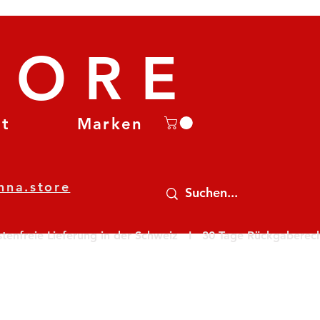
TORE
et
Marken
nna.store
nfreie Lieferung in der Schweiz   I   30 Tage Rückgaberecht