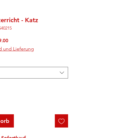
erricht - Katz
540215
rdpreis
Sale-
9.00
Preis
d und Lieferung
korb
Sofortkauf