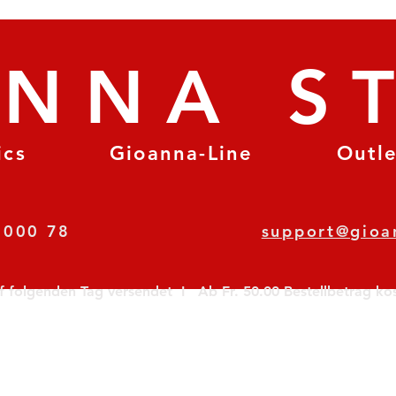
ANNA S
ics
Gioanna-Line
Outl
8 78 000 78
support@gioa
olgenden Tag versendet  I   Ab Fr. 50.00 Bestellbetrag koste