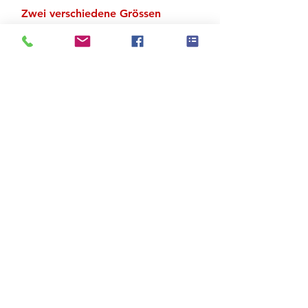
Zwei verschiedene Grössen
vorhanden
Zu den Suchergebnissen
Produktstore
Kontakt
FAQ
Versand & Rückgabe
AGB
Impressum
Datenschutz