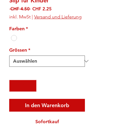
Slip für Kinder
Standardpreis
Sale-
 CHF 4.50 
CHF 2.25
Preis
inkl. MwSt
|
Versand und Lieferung
Farben
*
Grössen
*
Anzahl
*
In den Warenkorb
Sofortkauf