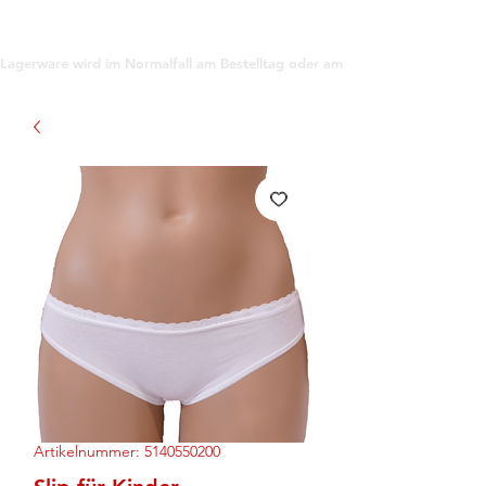
support@gioanna.store
Lagerware wird im Normalfall am Bestelltag oder am darauf folgenden Tag ve
Artikelnummer: 5140550200