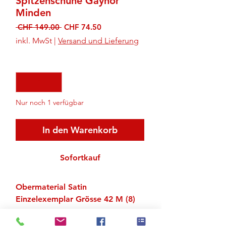
Spitzenschuhe Gaynor
Minden
Standardpreis
Sale-
 CHF 149.00 
CHF 74.50
Preis
inkl. MwSt
|
Versand und Lieferung
Anzahl
*
Nur noch 1 verfügbar
In den Warenkorb
Sofortkauf
Obermaterial Satin
Einzelexemplar Grösse 42 M (8)