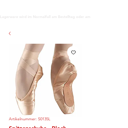
support@gioanna.store
Lagerware wird im Normalfall am Bestelltag oder am darauf folgenden Tag ve
Artikelnummer: S0135L