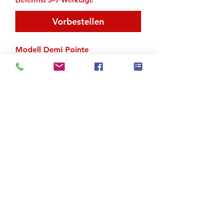
Vorbestellen
Modell Demi Pointe
Obermaterial Satin
Ganze Sohle
Zu den Suchergebnissen
Produktstore
Kontakt
FAQ
Versand & Rückgabe