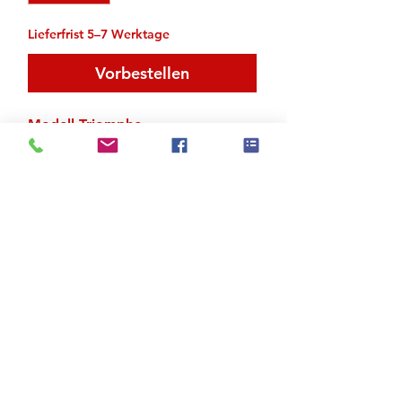
Lieferfrist 5–7 Werktage
Vorbestellen
Modell Triomphe
Obermaterial Satin
Ganze Sohle
Zu den Suchergebnissen
Produktstore
Kontakt
FAQ