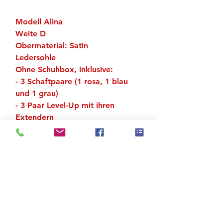
Modell Alina
Weite D
Obermaterial: Satin
Ledersohle
Ohne Schuhbox, inklusive:
- 3 Schaftpaare (1 rosa, 1 blau
und 1 grau)
- 3 Paar Level-Up mit ihren
Extendern
- 1 Paar 18 mm Gummiband (für
den oberen Teil des Fußes)
- 1 Paar Mikrofaser-Zehenschutz
Zu den Suchergebnissen