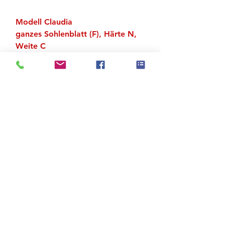
Modell Claudia
ganzes Sohlenblatt (F), Härte N,
Weite C
Obermaterial Satin
Ledersohle
Zu den Suchergebnissen
Produktstore
Kontakt
FAQ
Versand & Rückgabe
AGB