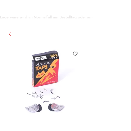
support@gioanna.store
Lagerware wird im Normalfall am Bestelltag oder am darauf folgenden Tag ve