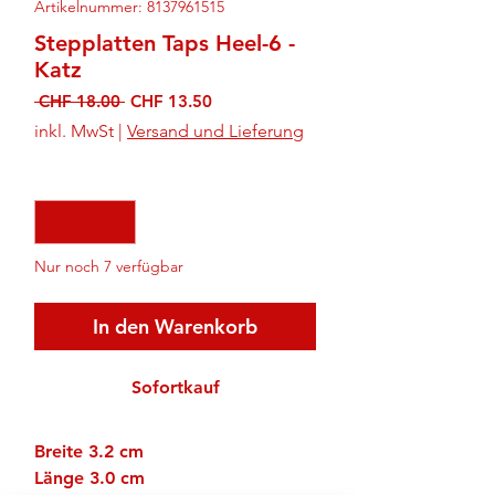
Artikelnummer: 8137961515
Stepplatten Taps Heel-6 -
Katz
Standardpreis
Sale-
 CHF 18.00 
CHF 13.50
Preis
inkl. MwSt
|
Versand und Lieferung
Anzahl
*
Nur noch 7 verfügbar
In den Warenkorb
Sofortkauf
Breite 3.2 cm
Länge 3.0 cm