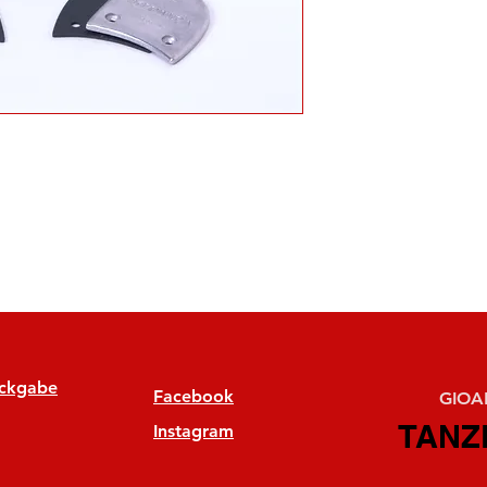
ückgabe
Facebook
GIOAN
TANZ
TANZ
Instagram