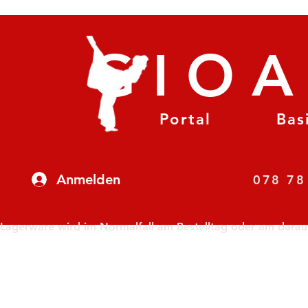
GIO
Portal
Bas
Anmelden
07
Lagerware wird im Normalfall am Bestelltag oder am darauf f