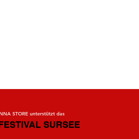
NA STORE unterstützt das
FESTIVAL SURSEE
FESTIVAL SURSEE