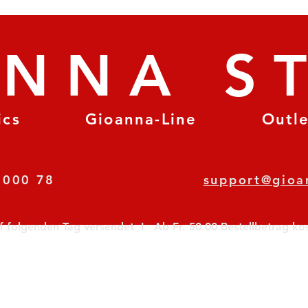
ANNA S
ics
Gioanna-Line
Outl
8 78 000 78
support@gioa
olgenden Tag versendet  I   Ab Fr. 50.00 Bestellbetrag koste