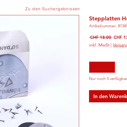
Zu den Suchergebnissen
Stepplatten H
Artikelnummer: 8134
Standa
 CHF 18.00 
CHF 1
inkl. MwSt
|
Versan
Anzahl
*
Nur noch 5 verfügba
In den Waren