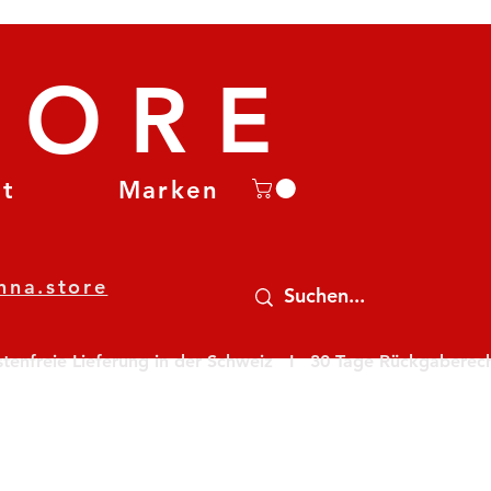
TORE
et
Marken
nna.store
nfreie Lieferung in der Schweiz   I   30 Tage Rückgaberecht