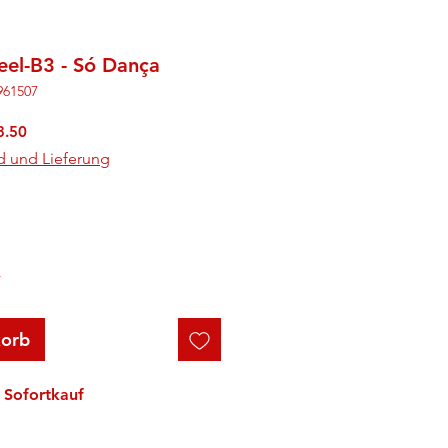
eel-B3 - Só Dança
961507
rdpreis
Sale-
3.50
Preis
d und Lieferung
r
korb
Sofortkauf