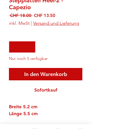
Stepplatten Heel-2 -
Capezio
Standardpreis
Sale-
 CHF 18.00 
CHF 13.50
Preis
inkl. MwSt
|
Versand und Lieferung
Anzahl
*
Nur noch 5 verfügbar
In den Warenkorb
Sofortkauf
Breite 5.2 cm
Länge 5.5 cm