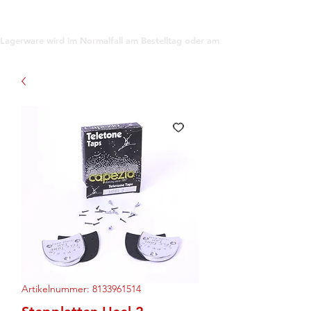
support@gioanna.store
Lagerware wird im Normalfall am Bestelltag oder am darauf folgenden Tag ve
Artikelnummer: 8133961514