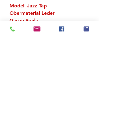
Modell Jazz Tap
Obermaterial Leder
Ganze Sohle
Hartledersohle
Zu den Suchergebnissen
Produktstore
Kontakt
FAQ
Versand & Rückgabe
AGB
Impressum