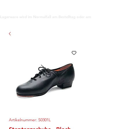
support@gioanna.store
Lagerware wird im Normalfall am Bestelltag oder am darauf folgenden Tag ve
Artikelnummer: S0301L