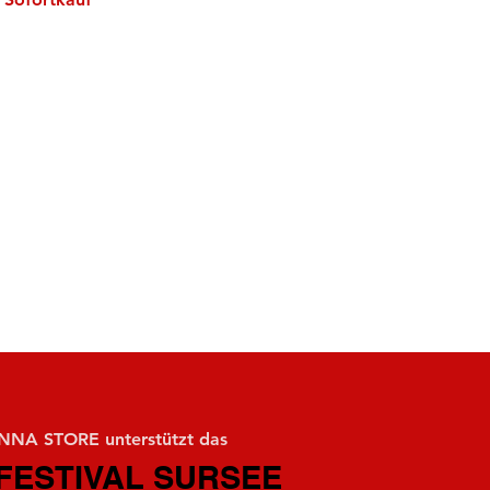
NA STORE unterstützt das
FESTIVAL SURSEE
FESTIVAL SURSEE