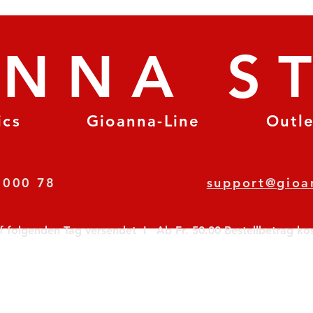
ANNA S
ics
Gioanna-Line
Outl
8 78 000 78
support@gioa
olgenden Tag versendet  I   Ab Fr. 50.00 Bestellbetrag koste