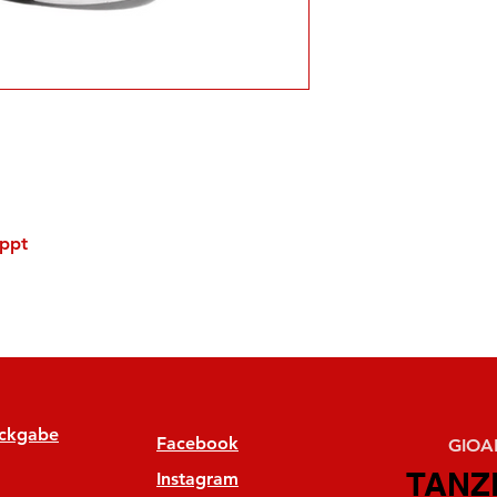
ppt
ückgabe
Facebook
GIOAN
TANZ
TANZ
Instagram