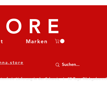
TORE
et
Marken
nna.store
nfreie Lieferung in der Schweiz   I   30 Tage Rückgaberecht