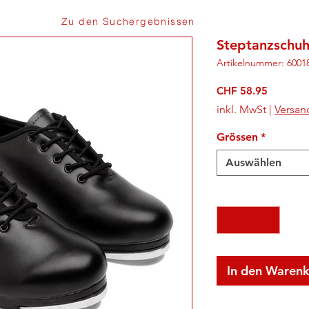
Zu den Suchergebnissen
Steptanzschuh
Artikelnummer: 6001
Preis
CHF 58.95
inkl. MwSt
|
Versan
Grössen
*
Auswählen
Anzahl
*
In den Waren