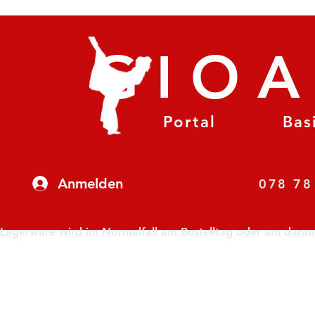
GIO
Portal
Bas
Anmelden
07
Lagerware wird im Normalfall am Bestelltag oder am darauf f