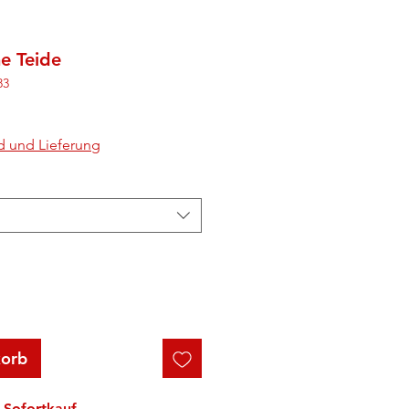
e Teide
83
d und Lieferung
korb
Sofortkauf