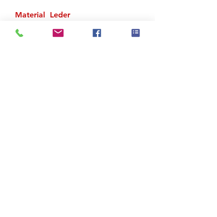
Material Leder
Vormontierte Stepplatten
Zu den Suchergebnissen
Produktstore
Kontakt
FAQ
Versand & Rückgabe
AGB
Impressum
Datenschutz