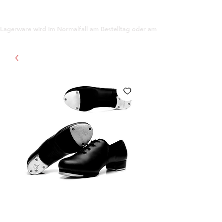
support@gioanna.store
Lagerware wird im Normalfall am Bestelltag oder am darauf folgenden Tag ve