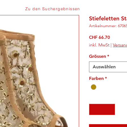
Zu den Suchergebnissen
Stiefeletten S
Artikelnummer: 6706
Preis
CHF 66.70
inkl. MwSt
|
Versan
Grössen
*
Auswählen
Farben
*
Anzahl
*