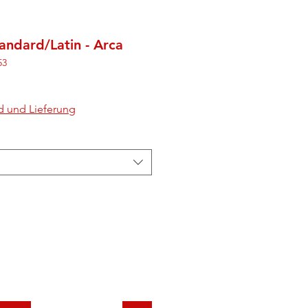
tandard/Latin - Arca
53
d und Lieferung