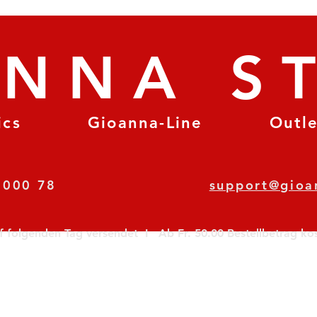
ANNA S
ics
Gioanna-Line
Outl
8 78 000 78
support@gioa
olgenden Tag versendet  I   Ab Fr. 50.00 Bestellbetrag koste