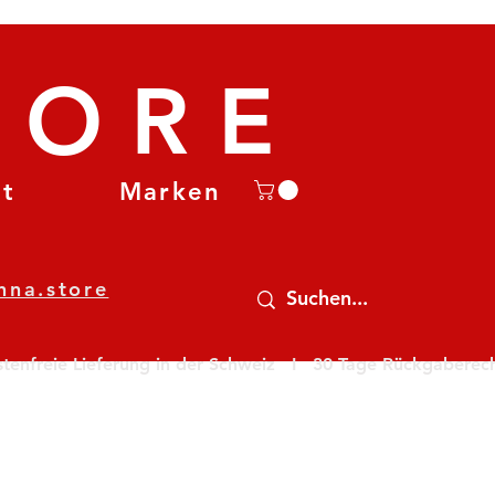
TORE
et
Marken
nna.store
nfreie Lieferung in der Schweiz   I   30 Tage Rückgaberecht