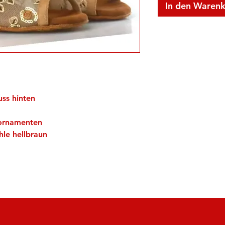
In den Waren
uss hinten
dornamenten
le hellbraun