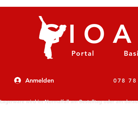
GIO
Portal
Bas
Anmelden
07
Lagerware wird im Normalfall am Bestelltag oder am darauf f